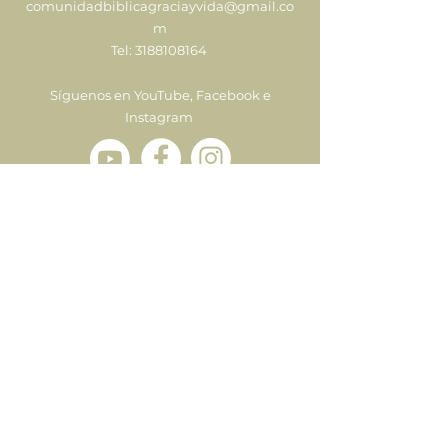
comunidadbiblicagraciayvida@gmail.co
m
Tel:
3188108164
Síguenos en YouTube, Facebook e
Instagram