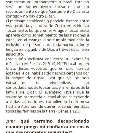
someterán voluntariamente a Israel. Este no
será un sometimiento forzado sino un
reconocimiento de que "ciertamente Dios está
contigo y no hay otro Dios".
El mensaje establece un paralelo directo entre
esta profecía y la obra de Cristo en el Nuevo
Testamento. Lo que en el Antiguo Testamento
aparece como sometimiento de las naciones a
Israel, en el evangelio se cumple mediante la
inclusión de personas de toda nación, tribu y
lengua en el pueblo de Dios a través de la fe en
Jesucristo.
Esta visión inclusiva encuentra su expresión
más clara en Efesios 2:13-14,19: "Pero ahora en
Cristo Jesús, vosotros que en otro tiempo
estabais lejos, habéis sido hechos cercanos por
la sangre de Cristo... así que ya no sois
extranjeros ni advenedizos, sino
conciudadanos de los santos, y miembros de la
familia de Dios". El evangelio revela que la
salvación prometida a Israel ahora se extiende
a todas las naciones, cumpliendo la promesa
hecha a Abraham de que en él serían benditas
todas las familias de la tierra (Génesis 12:3).
¿Por qué termino decepcionado
cuando pongo mi confianza en cosas
que me prometen seguridad?