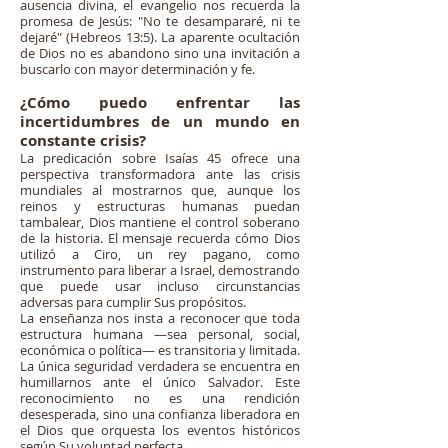
ausencia divina, el evangelio nos recuerda la
promesa de Jesús: "No te desampararé, ni te
dejaré" (Hebreos 13:5). La aparente ocultación
de Dios no es abandono sino una invitación a
buscarlo con mayor determinación y fe.
¿Cómo puedo enfrentar las
incertidumbres de un mundo en
constante crisis?
La predicación sobre Isaías 45 ofrece una
perspectiva transformadora ante las crisis
mundiales al mostrarnos que, aunque los
reinos y estructuras humanas puedan
tambalear, Dios mantiene el control soberano
de la historia. El mensaje recuerda cómo Dios
utilizó a Ciro, un rey pagano, como
instrumento para liberar a Israel, demostrando
que puede usar incluso circunstancias
adversas para cumplir Sus propósitos.
La enseñanza nos insta a reconocer que toda
estructura humana —sea personal, social,
económica o política— es transitoria y limitada.
La única seguridad verdadera se encuentra en
humillarnos ante el único Salvador. Este
reconocimiento no es una rendición
desesperada, sino una confianza liberadora en
el Dios que orquesta los eventos históricos
según Su voluntad perfecta.