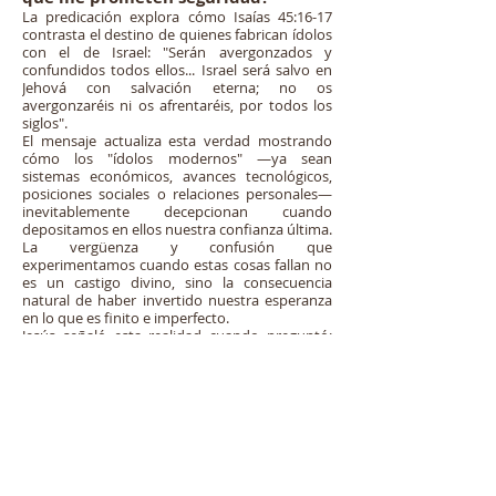
La predicación explora cómo Isaías 45:16-17
contrasta el destino de quienes fabrican ídolos
con el de Israel: "Serán avergonzados y
confundidos todos ellos... Israel será salvo en
Jehová con salvación eterna; no os
avergonzaréis ni os afrentaréis, por todos los
siglos".
El mensaje actualiza esta verdad mostrando
cómo los "ídolos modernos" —ya sean
sistemas económicos, avances tecnológicos,
posiciones sociales o relaciones personales—
inevitablemente decepcionan cuando
depositamos en ellos nuestra confianza última.
La vergüenza y confusión que
experimentamos cuando estas cosas fallan no
es un castigo divino, sino la consecuencia
natural de haber invertido nuestra esperanza
en lo que es finito e imperfecto.
Jesús señaló esta realidad cuando preguntó:
"¿Qué aprovechará al hombre si ganare todo el
mundo y perdiere su alma?" (Marcos 8:36). El
evangelio nos libera de la dependencia
idolátrica, ofreciéndonos en Cristo una
identidad y seguridad que no dependen de
circunstancias cambiantes. Como declara 1
Pedro 2:6, "Por lo cual también contiene la
Escritura: He aquí, pongo en Sion la principal
piedra del ángulo... y el que creyere en él, no