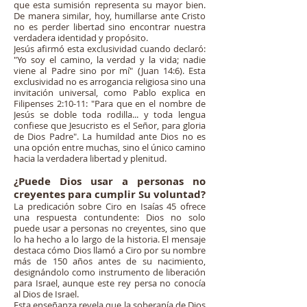
que esta sumisión representa su mayor bien.
De manera similar, hoy, humillarse ante Cristo
no es perder libertad sino encontrar nuestra
verdadera identidad y propósito.
Jesús afirmó esta exclusividad cuando declaró:
"Yo soy el camino, la verdad y la vida; nadie
viene al Padre sino por mí" (Juan 14:6). Esta
exclusividad no es arrogancia religiosa sino una
invitación universal, como Pablo explica en
Filipenses 2:10-11: "Para que en el nombre de
Jesús se doble toda rodilla... y toda lengua
confiese que Jesucristo es el Señor, para gloria
de Dios Padre". La humildad ante Dios no es
una opción entre muchas, sino el único camino
hacia la verdadera libertad y plenitud.
¿Puede Dios usar a personas no
creyentes para cumplir Su voluntad?
La predicación sobre Ciro en Isaías 45 ofrece
una respuesta contundente: Dios no solo
puede usar a personas no creyentes, sino que
lo ha hecho a lo largo de la historia. El mensaje
destaca cómo Dios llamó a Ciro por su nombre
más de 150 años antes de su nacimiento,
designándolo como instrumento de liberación
para Israel, aunque este rey persa no conocía
al Dios de Israel.
Esta enseñanza revela que la soberanía de Dios