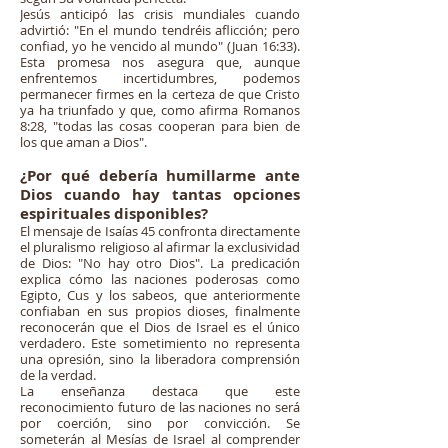
Jesús anticipó las crisis mundiales cuando
advirtió: "En el mundo tendréis aflicción; pero
confiad, yo he vencido al mundo" (Juan 16:33).
Esta promesa nos asegura que, aunque
enfrentemos incertidumbres, podemos
permanecer firmes en la certeza de que Cristo
ya ha triunfado y que, como afirma Romanos
8:28, "todas las cosas cooperan para bien de
los que aman a Dios".
¿Por qué debería humillarme ante
Dios cuando hay tantas opciones
espirituales disponibles?
El mensaje de Isaías 45 confronta directamente
el pluralismo religioso al afirmar la exclusividad
de Dios: "No hay otro Dios". La predicación
explica cómo las naciones poderosas como
Egipto, Cus y los sabeos, que anteriormente
confiaban en sus propios dioses, finalmente
reconocerán que el Dios de Israel es el único
verdadero. Este sometimiento no representa
una opresión, sino la liberadora comprensión
de la verdad.
La enseñanza destaca que este
reconocimiento futuro de las naciones no será
por coerción, sino por convicción. Se
someterán al Mesías de Israel al comprender