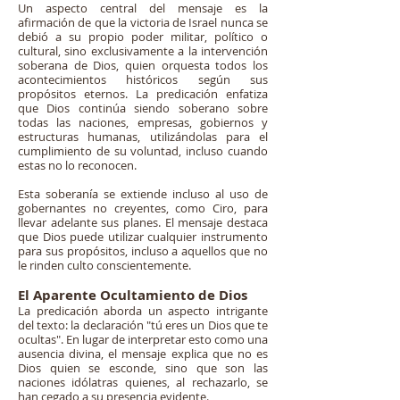
Un aspecto central del mensaje es la
afirmación de que la victoria de Israel nunca se
debió a su propio poder militar, político o
cultural, sino exclusivamente a la intervención
soberana de Dios, quien orquesta todos los
acontecimientos históricos según sus
propósitos eternos. La predicación enfatiza
que Dios continúa siendo soberano sobre
todas las naciones, empresas, gobiernos y
estructuras humanas, utilizándolas para el
cumplimiento de su voluntad, incluso cuando
estas no lo reconocen.
Esta soberanía se extiende incluso al uso de
gobernantes no creyentes, como Ciro, para
llevar adelante sus planes. El mensaje destaca
que Dios puede utilizar cualquier instrumento
para sus propósitos, incluso a aquellos que no
le rinden culto conscientemente.
El Aparente Ocultamiento de Dios
La predicación aborda un aspecto intrigante
del texto: la declaración "tú eres un Dios que te
ocultas". En lugar de interpretar esto como una
ausencia divina, el mensaje explica que no es
Dios quien se esconde, sino que son las
naciones idólatras quienes, al rechazarlo, se
han cegado a su presencia evidente.