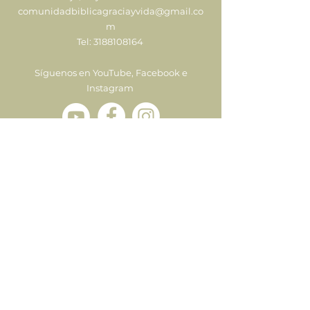
comunidadbiblicagraciayvida@gmail.co
m
Tel:
3188108164
Síguenos en YouTube, Facebook e
Instagram