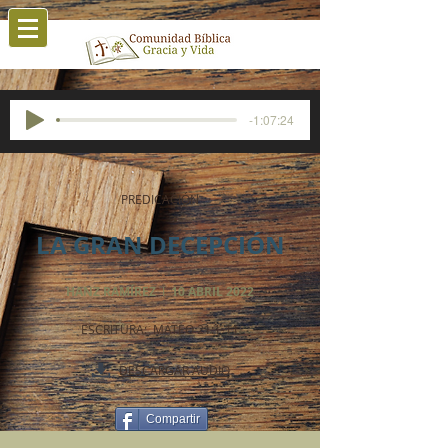
-1:07:24
PREDICACIÓN
LA GRAN DECEPCIÓN
HANZ RAMÍREZ
I
10 ABRIL 2022
ESCRITURA: MATEO 21:1-11
DESCARGAR AUDIO
Compartir