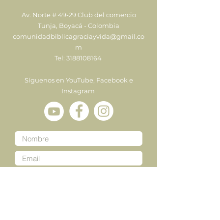
Av. Norte # 49-29 Club del comercio
Tunja, Boyacá - Colombia
comunidadbiblicagraciayvida@gmail.co
m
Tel:
3188108164
Síguenos en YouTube, Facebook e
Instagram