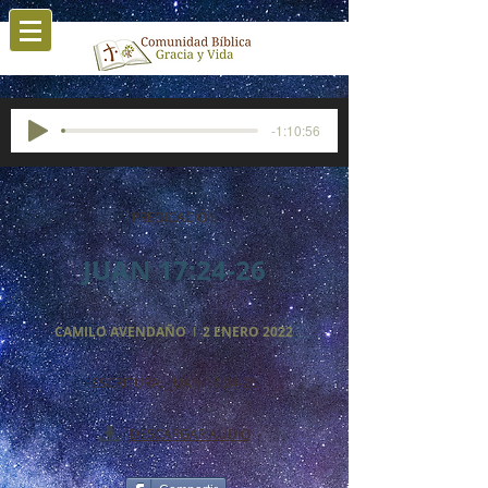
-1:10:56
PREDICACIÓN
JUAN 17:24-26
CAMILO AVENDAÑO
I
2 ENERO 2022
ESCRITURA: JUAN 17:24-26
DESCARGAR AUDIO