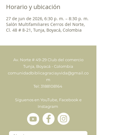
Horario y ubicación
27 de jun de 2026, 6:30 p. m. – 8:30 p. m.
Salón Multifamiliares Cerros del Norte,
Cl. 48 # 8-21, Tunja, Boyacá, Colombia
Av. Norte # 49-29 Club del comercio
Tunja, Boyacá - Colombia
comunidadbiblicagraciayvida@gmail.co
m
Tel:
3188108164
Síguenos en YouTube, Facebook e
Instagram