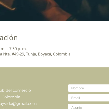
cación
m. – 7:30 p. m.
a Nte. #49-29, Tunja, Boyacá, Colombia
lub del comercio
- Colombia
iayvida@gmail.com