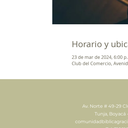
Horario y ubi
23 de mar de 2024, 6:00 p. 
Club del Comercio, Avenid
Av. Norte # 49-29 C
Tunja, Boyacá 
comunidadbiblicagrac