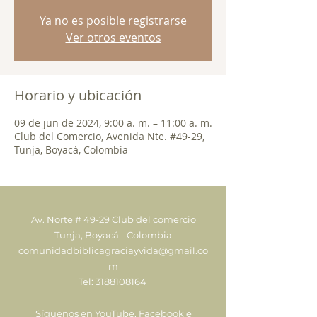
Ya no es posible registrarse
Ver otros eventos
Horario y ubicación
09 de jun de 2024, 9:00 a. m. – 11:00 a. m.
Club del Comercio, Avenida Nte. #49-29,
Tunja, Boyacá, Colombia
Av. Norte # 49-29 Club del comercio
Tunja, Boyacá - Colombia
comunidadbiblicagraciayvida@gmail.co
m
Tel:
3188108164
Síguenos en YouTube, Facebook e