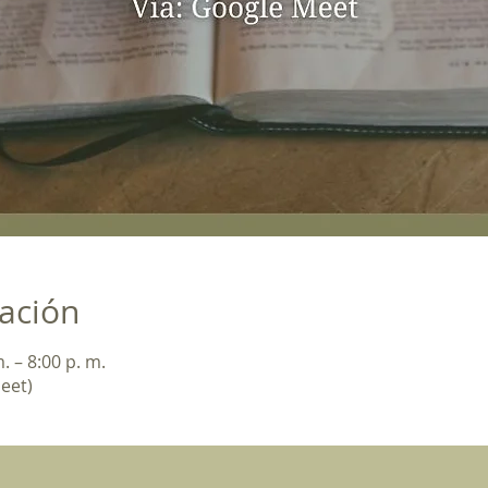
cación
. – 8:00 p. m.
eet)