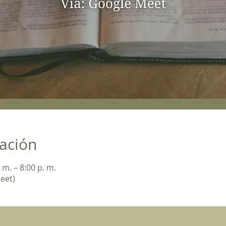
cación
 m. – 8:00 p. m.
eet)