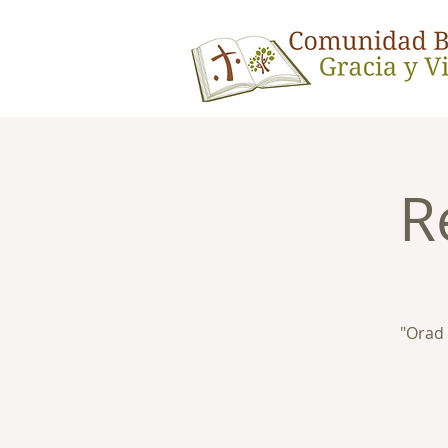
R
"Orad 