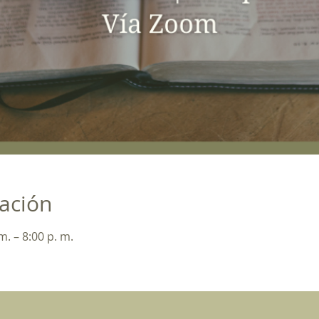
cación
m. – 8:00 p. m.