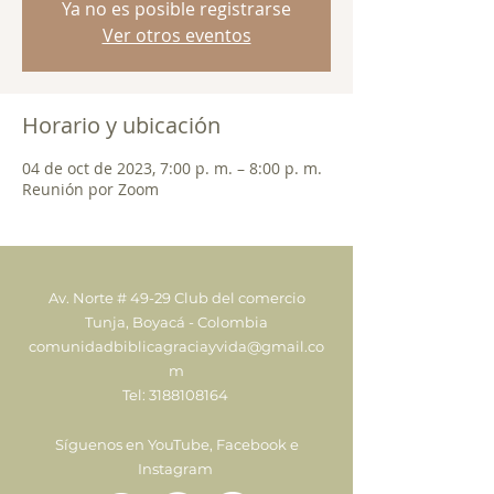
Ya no es posible registrarse
Ver otros eventos
Horario y ubicación
04 de oct de 2023, 7:00 p. m. – 8:00 p. m.
Reunión por Zoom
Av. Norte # 49-29 Club del comercio
Tunja, Boyacá - Colombia
comunidadbiblicagraciayvida@gmail.co
m
Tel:
3188108164
Síguenos en YouTube, Facebook e
Instagram