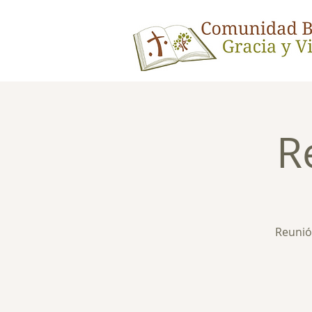
R
Reunión