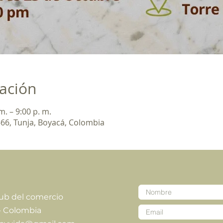
cación
m. – 9:00 p. m.
5-66, Tunja, Boyacá, Colombia
lub del comercio
- Colombia