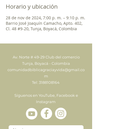
Horario y ubicación
28 de nov de 2024, 7:00 p. m. – 9:10 p. m.
Barrio José Joaquín Camacho, Apto. 402,
Cl. 48 #9-20, Tunja, Boyacá, Colombia
Av. Norte # 49-29 Club del comercio
Tunja, Boyacá - Colombia
comunidadbiblicagraciayvida@gmail.co
m
Tel:
3188108164
Síguenos en YouTube, Facebook e
Instagram