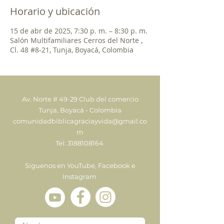
Horario y ubicación
15 de abr de 2025, 7:30 p. m. – 8:30 p. m.
Salón Multifamiliares Cerros del Norte ,
Cl. 48 #8-21, Tunja, Boyacá, Colombia
Av. Norte # 49-29 Club del comercio
Tunja, Boyacá - Colombia
comunidadbiblicagraciayvida@gmail.co
m
Tel:
3188108164
Síguenos en YouTube, Facebook e
Instagram