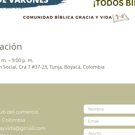
cación
 m. – 9:00 p. m.
 Social, Cra 7 #37-23, Tunja, Boyacá, Colombia
lub del comercio
- Colombia
iayvida@gmail.com