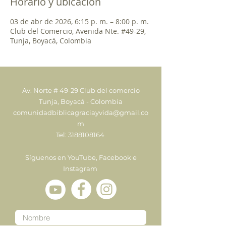
Horario y ubicación
03 de abr de 2026, 6:15 p. m. – 8:00 p. m.
Club del Comercio, Avenida Nte. #49-29,
Tunja, Boyacá, Colombia
Av. Norte # 49-29 Club del comercio
Tunja, Boyacá - Colombia
comunidadbiblicagraciayvida@gmail.co
m
Tel:
3188108164
Síguenos en YouTube, Facebook e
Instagram