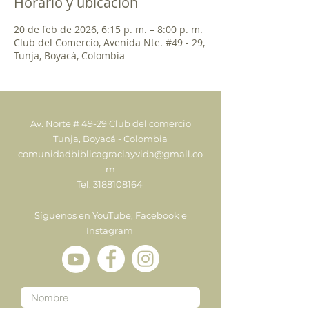
Horario y ubicación
20 de feb de 2026, 6:15 p. m. – 8:00 p. m.
Club del Comercio, Avenida Nte. #49 - 29,
Tunja, Boyacá, Colombia
Av. Norte # 49-29 Club del comercio
Tunja, Boyacá - Colombia
comunidadbiblicagraciayvida@gmail.co
m
Tel:
3188108164
Síguenos en YouTube, Facebook e
Instagram