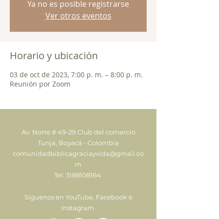
Ya no es posible registrarse
Ver otros eventos
Horario y ubicación
03 de oct de 2023, 7:00 p. m. – 8:00 p. m.
Reunión por Zoom
Av. Norte # 49-29 Club del comercio
Tunja, Boyacá - Colombia
comunidadbiblicagraciayvida@gmail.co
m
Tel:
3188108164
Síguenos en YouTube, Facebook e
Instagram