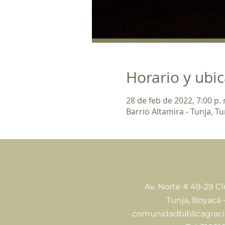
Horario y ubi
28 de feb de 2022, 7:00 p. 
Barrio Altamira - Tunja, T
Av. Norte # 49-29 C
Tunja, Boyacá 
comunidadbiblicagrac