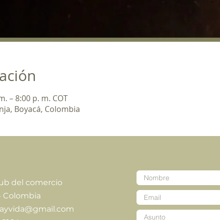
cación
m. – 8:00 p. m. COT
unja, Boyacá, Colombia
lub del comercio
- Colombia
iayvida@gmail.com