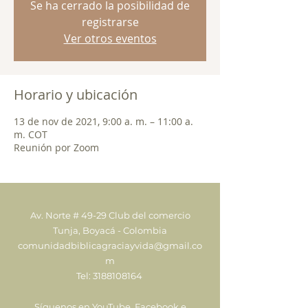
Se ha cerrado la posibilidad de
registrarse
Ver otros eventos
Horario y ubicación
13 de nov de 2021, 9:00 a. m. – 11:00 a.
m. COT
Reunión por Zoom
Av. Norte # 49-29 Club del comercio
Tunja, Boyacá - Colombia
comunidadbiblicagraciayvida@gmail.co
m
Tel:
3188108164
Síguenos en YouTube, Facebook e