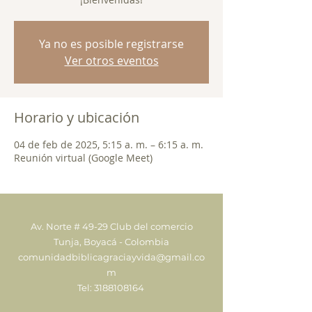
Ya no es posible registrarse
Ver otros eventos
Horario y ubicación
04 de feb de 2025, 5:15 a. m. – 6:15 a. m.
Reunión virtual (Google Meet)
Av. Norte # 49-29 Club del comercio
Tunja, Boyacá - Colombia
comunidadbiblicagraciayvida@gmail.co
m
Tel:
3188108164