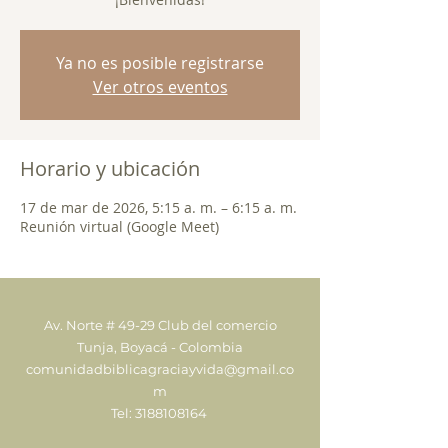
Ya no es posible registrarse
Ver otros eventos
Horario y ubicación
17 de mar de 2026, 5:15 a. m. – 6:15 a. m.
Reunión virtual (Google Meet)
Av. Norte # 49-29 Club del comercio
Tunja, Boyacá - Colombia
comunidadbiblicagraciayvida@gmail.co
m
Tel:
3188108164