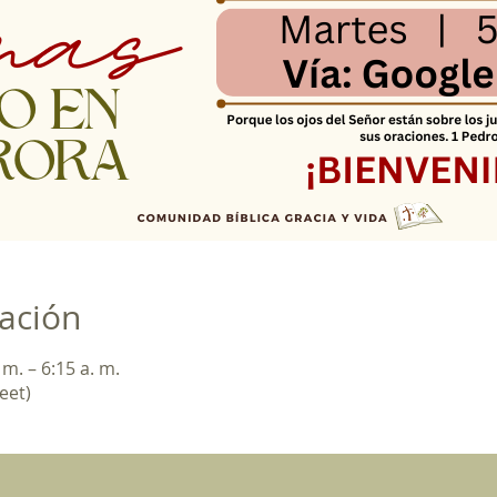
cación
m. – 6:15 a. m.
eet)