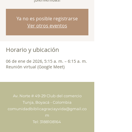
Ya no es posible registrarse
Ver otros eventos
Horario y ubicación
06 de ene de 2026, 5:15 a. m. – 6:15 a. m.
Reunión virtual (Google Meet)
Av. Norte # 49-29 Club del comercio
Tunja, Boyacá - Colombia
comunidadbiblicagraciayvida@gmail.co
m
Tel:
3188108164