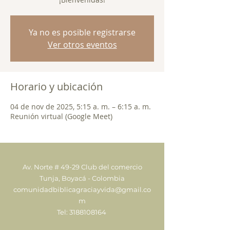
Ya no es posible registrarse
Ver otros eventos
Horario y ubicación
04 de nov de 2025, 5:15 a. m. – 6:15 a. m.
Reunión virtual (Google Meet)
Av. Norte # 49-29 Club del comercio
Tunja, Boyacá - Colombia
comunidadbiblicagraciayvida@gmail.co
m
Tel:
3188108164