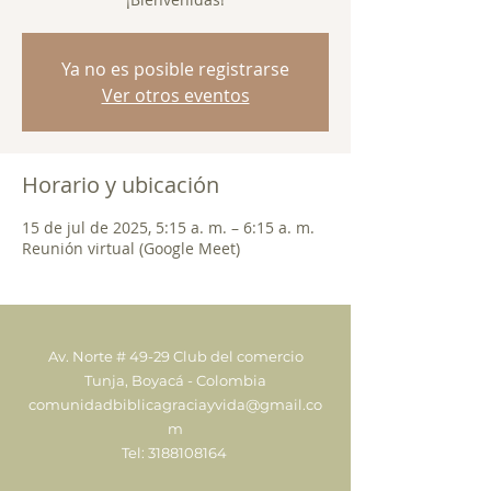
Ya no es posible registrarse
Ver otros eventos
Horario y ubicación
15 de jul de 2025, 5:15 a. m. – 6:15 a. m.
Reunión virtual (Google Meet)
Av. Norte # 49-29 Club del comercio
Tunja, Boyacá - Colombia
comunidadbiblicagraciayvida@gmail.co
m
Tel:
3188108164