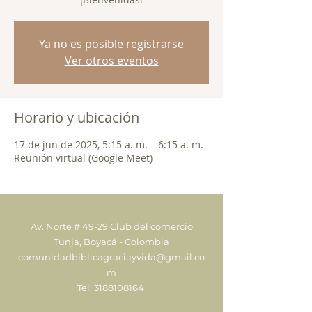
Ya no es posible registrarse
Ver otros eventos
Horario y ubicación
17 de jun de 2025, 5:15 a. m. – 6:15 a. m.
Reunión virtual (Google Meet)
Av. Norte # 49-29 Club del comercio
Tunja, Boyacá - Colombia
comunidadbiblicagraciayvida@gmail.co
m
Tel:
3188108164