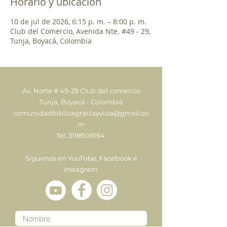
Horario y ubicación
10 de jul de 2026, 6:15 p. m. – 8:00 p. m.
Club del Comercio, Avenida Nte. #49 - 29,
Tunja, Boyacá, Colombia
Av. Norte # 49-29 Club del comercio
Tunja, Boyacá - Colombia
comunidadbiblicagraciayvida@gmail.co
m
Tel:
3188108164
Síguenos en YouTube, Facebook e
Instagram