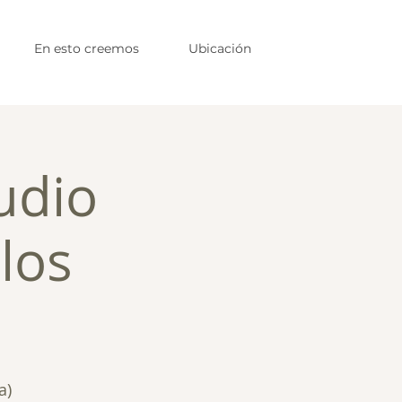
En esto creemos
Ubicación
udio
los
a)