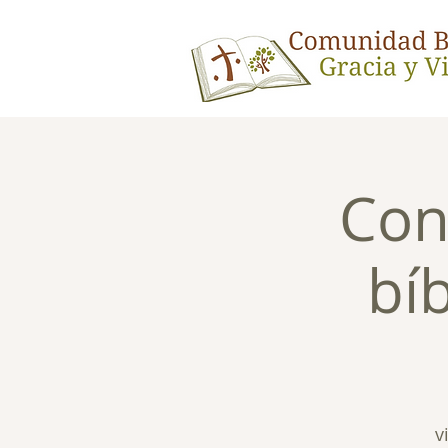
Con
bí
v