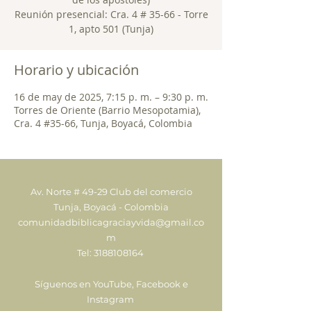
Reunión presencial: Cra. 4 # 35-66 - Torre
1, apto 501 (Tunja)
Horario y ubicación
16 de may de 2025, 7:15 p. m. – 9:30 p. m.
Torres de Oriente (Barrio Mesopotamia),
Cra. 4 #35-66, Tunja, Boyacá, Colombia
Av. Norte # 49-29 Club del comercio
Tunja, Boyacá - Colombia
comunidadbiblicagraciayvida@gmail.co
m
Tel:
3188108164
Síguenos en YouTube, Facebook e
Instagram