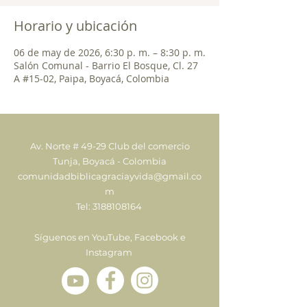
Horario y ubicación
06 de may de 2026, 6:30 p. m. – 8:30 p. m.
Salón Comunal - Barrio El Bosque, Cl. 27
A #15-02, Paipa, Boyacá, Colombia
Av. Norte # 49-29 Club del comercio
Tunja, Boyacá - Colombia
comunidadbiblicagraciayvida@gmail.co
m
Tel:
3188108164
Síguenos en YouTube, Facebook e
Instagram