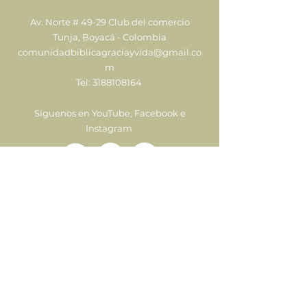
Av. Norte # 49-29 Club del comercio
Tunja, Boyacá - Colombia
comunidadbiblicagraciayvida@gmail.co
m
Tel:
3188108164
Síguenos en YouTube, Facebook e
Instagram