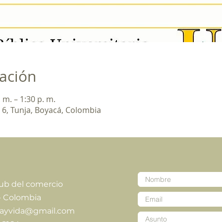
cación
 m. – 1:30 p. m.
. 6, Tunja, Boyacá, Colombia
lub del comercio
- Colombia
iayvida@gmail.com