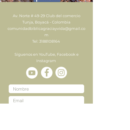
Av. Norte # 49-29 Club del comercio
Tunja, Boyacá - Colombia
comunidadbiblicagraciayvida@gmail.co
m
Tel:
3188108164
Síguenos en YouTube, Facebook e
Instagram