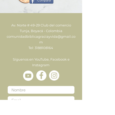
Compartir
Av. Norte # 49-29 Club del comercio
Tunja, Boyacá - Colombia
comunidadbiblicagraciayvida@gmail.co
m
Tel:
3188108164
Síguenos en YouTube, Facebook e
Instagram